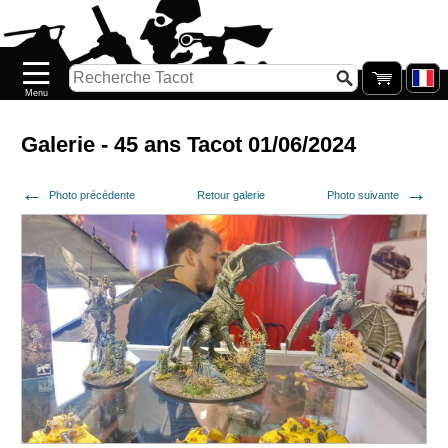
Accueil
Nouveautés
Catalogue/Stock
Précommandes
Galerie - 45 ans Tacot 01/06/2024
PETITS
Photo précédente
Retour galerie
Photo suivante
PRIX
Réassort
Seconde
main
Galerie