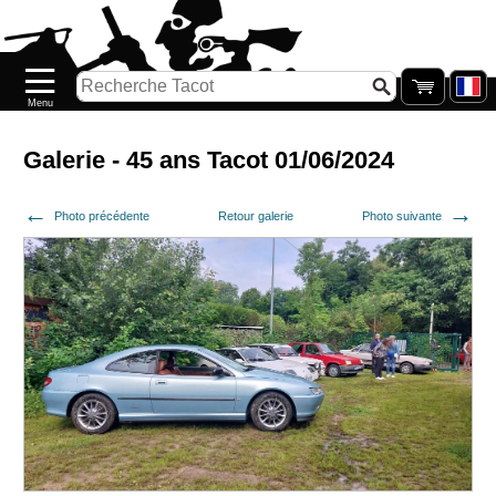
Accueil
Nouveautés
Catalogue/Stock
Précommandes
Galerie - 45 ans Tacot 01/06/2024
PETITS
Photo précédente
Retour galerie
Photo suivante
PRIX
Réassort
Seconde
main
Galerie