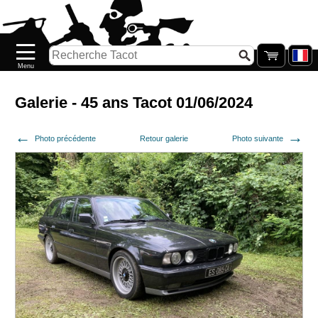
Accueil
Nouveautés
Catalogue/Stock
Précommandes
Galerie - 45 ans Tacot 01/06/2024
PETITS
Photo précédente
Retour galerie
Photo suivante
PRIX
Réassort
Seconde
main
Galerie