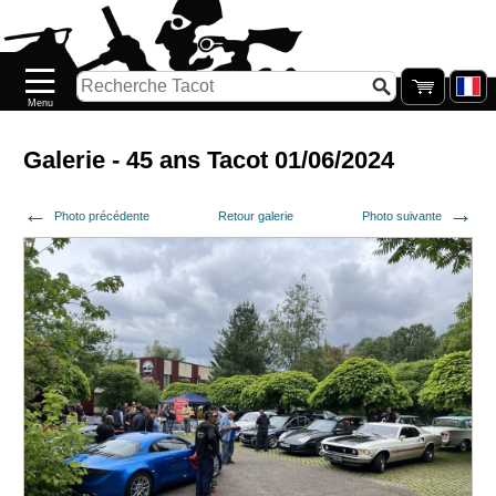
Accueil
Nouveautés
Catalogue/Stock
Précommandes
Galerie - 45 ans Tacot 01/06/2024
PETITS
Photo précédente
Retour galerie
Photo suivante
PRIX
Réassort
Seconde
main
Galerie