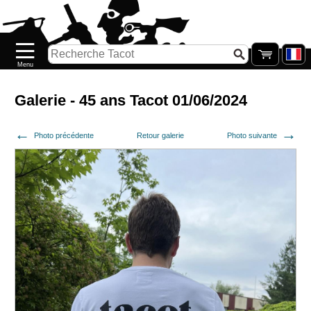
Accueil
Nouveautés
Catalogue/Stock
Précommandes
Galerie - 45 ans Tacot 01/06/2024
PETITS
Photo précédente
Retour galerie
Photo suivante
PRIX
Réassort
Seconde
main
Galerie