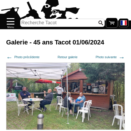
Accueil
Nouveautés
Catalogue/Stock
Précommandes
Galerie - 45 ans Tacot 01/06/2024
PETITS
Photo précédente
Retour galerie
Photo suivante
PRIX
Réassort
Seconde
main
Galerie