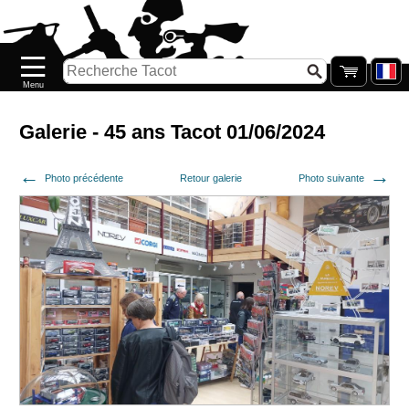
Accueil
Nouveautés
Catalogue/Stock
Précommandes
Galerie - 45 ans Tacot 01/06/2024
PETITS
Photo précédente
Retour galerie
Photo suivante
PRIX
Réassort
Seconde
main
Galerie