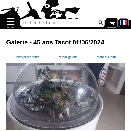
Accueil
Nouveautés
Catalogue/Stock
Précommandes
Galerie - 45 ans Tacot 01/06/2024
PETITS
Photo précédente
Retour galerie
Photo suivante
PRIX
Réassort
Seconde
main
Galerie