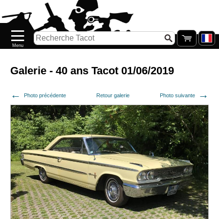
Accueil
Nouveautés
Catalogue/Stock
Précommandes
Galerie - 40 ans Tacot 01/06/2019
PETITS
Photo précédente
Retour galerie
Photo suivante
PRIX
Réassort
Seconde
main
Galerie