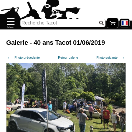
Accueil
Nouveautés
Catalogue/Stock
Précommandes
Galerie - 40 ans Tacot 01/06/2019
PETITS
Photo précédente
Retour galerie
Photo suivante
PRIX
Réassort
Seconde
main
Galerie