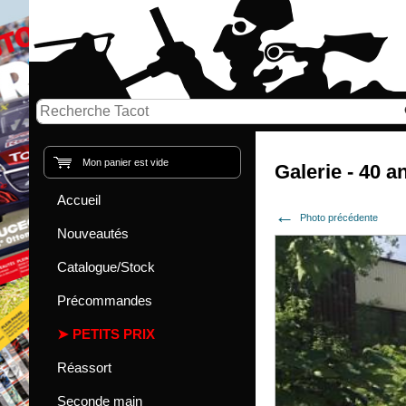
Mon panier est vide
Galerie - 40 a
Accueil
Photo précédente
Nouveautés
Catalogue/Stock
Précommandes
PETITS PRIX
Réassort
Seconde main