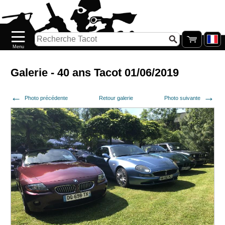
Accueil
Nouveautés
Catalogue/Stock
Précommandes
Galerie - 40 ans Tacot 01/06/2019
PETITS
Photo précédente
Retour galerie
Photo suivante
PRIX
Réassort
Seconde
main
Galerie