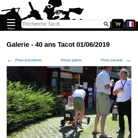
Accueil
Nouveautés
Catalogue/Stock
Précommandes
Galerie - 40 ans Tacot 01/06/2019
PETITS
Photo précédente
Retour galerie
Photo suivante
PRIX
Réassort
Seconde
main
Galerie