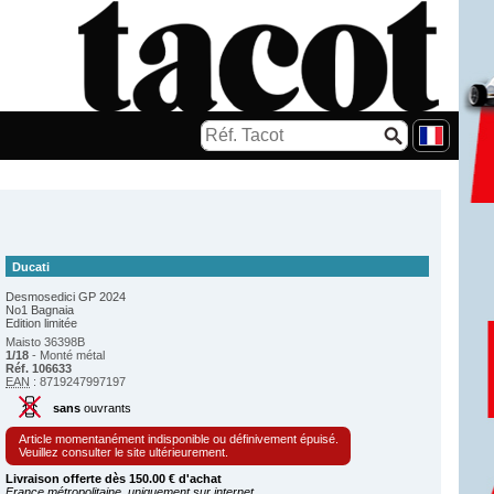
Ducati
Desmosedici GP 2024
No1 Bagnaia
Edition limitée
Maisto 36398B
1/18
- Monté métal
Réf. 106633
EAN
: 8719247997197
sans
ouvrants
Article momentanément indisponible ou définivement épuisé.
Veuillez consulter le site ultérieurement.
Livraison offerte dès 150.00 € d'achat
France métropolitaine, uniquement sur internet