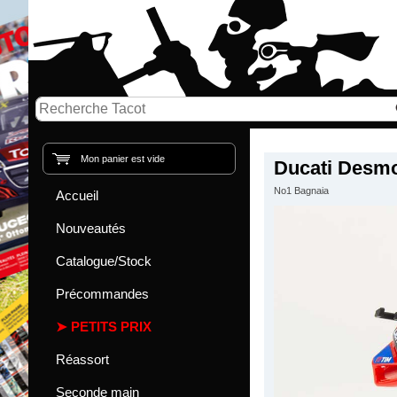
Mon panier est vide
Ducati Desmo
No1 Bagnaia
Accueil
Nouveautés
Catalogue/Stock
Précommandes
PETITS PRIX
Réassort
Seconde main